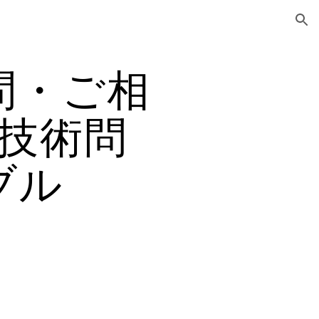
ion
問・ご相
技術問
ブル