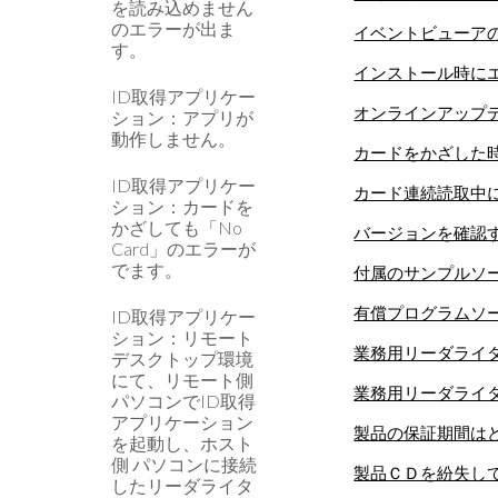
を読み込めません
のエラーが出ま
イベントビューアの
す。
インストール時にエ
ID取得アプリケー
オンラインアップ
ション：アプリが
動作しません。
カードをかざした
ID取得アプリケー
カード連続読取中
ション：カードを
かざしても「No
バージョンを確認
Card」のエラーが
でます。
付属のサンプルソー
有償プログラムソ
ID取得アプリケー
ション：リモート
業務用リーダライタR
デスクトップ環境
にて、リモート側
業務用リーダライタR
パソコンでID取得
アプリケーション
製品の保証期間は
を起動し、ホスト
側 パソコンに接続
製品ＣＤを紛失し
したリーダライタ