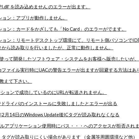
asyAPI.dll' を読み込めません のエラーが出ます。
ーション：アプリが動作しません。
ション：カードをかざしても「No Card」のエラーがでます。
ーション：リモートデスクトップ環境にて、リモート側パソコンでI
タから読み取りを行いましたが、正常に動作しません。
sy APIを使って開発したソフトウェア・システムをお客様へ販売した
等のexeファイル実行時にUACの警告エラーが出ますが回避する方法は
いて教えて下さい。
ーションで成功しているのにURLが転送されません。
in10)でドライバのインストールに失敗しましたとエラーが出る
8年2月14日のWindows Update後ICタグが読み取れなくなる
サンプルアプリケーション使用時にパス・・・へのアクセスが拒否され
・タグが読み取りにくい場合があります （金属等周囲環境など他）