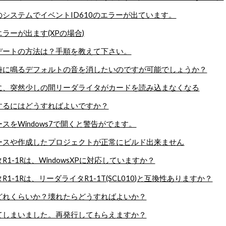
システムでイベントID610のエラーが出ています。
ラーが出ます(XPの場合)
デートの方法は？手順を教えて下さい。
時に鳴るデフォルトの音を消したいのですが可能でしょうか？
に、突然少しの間リーダライタがカードを読み込まなくなる
するにはどうすればよいですか？
スをWindows7で開くと警告がでます。
ースや作成したプロジェクトが正常にビルド出来ません
1-1Rは、WindowsXPに対応していますか？
1-1Rは、リーダライタR1-1T(SCL010)と互換性ありますか？
どれくらいか？壊れたらどうすればよいか？
てしまいました。再発行してもらえますか？