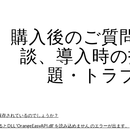
ip to main content
Skip to navigat
購入後のご質
談、導入時の
題・トラ
こに保存されているのでしょうか？
するとDLL 'OrangeEasyAPI.dll' を読み込めません のエラーが出ます。