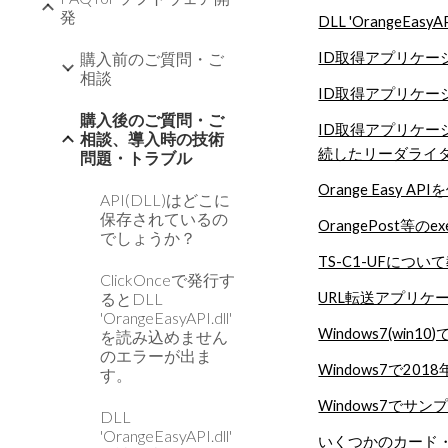
発
DLL 'OrangeE
ID取得アプリケ
購入前のご質問・ご
相談
ID取得アプリケー
購入後のご質問・ご
ID取得アプリケ
相談、導入時の技術
続したリーダライ
問題・トラブル
Orange Ea
API(DLL)はどこに
保存されているの
OrangePost
でしょうか？
TS-C1-UFにつ
ClickOnceで発行す
URL転送アプリケ
るとDLL
'OrangeEasyAPI.dll'
Windows7(w
を読み込めません
のエラーが出ま
Windows7で201
す。
Windows7で
DLL
'OrangeEasyAPI.dll'
いくつかのカード