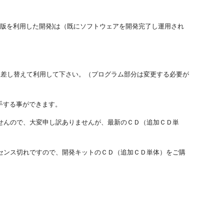
ws版を利用した開発)は（既にソフトウェアを開発完了し運用され
I(DLL)に差し替えて利用して下さい。（プログラム部分は変更する必要が
入手する事ができます。
せんので、大変申し訳ありませんが、最新のＣＤ（追加ＣＤ単
センス切れですので、開発キットのＣＤ（追加ＣＤ単体）をご購