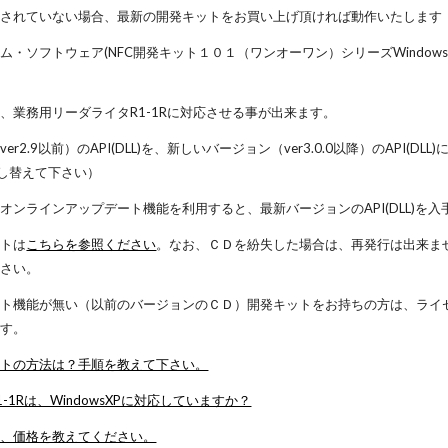
入されていない場合、最新の開発キットをお買い上げ頂ければ動作いたします
ム・ソフトウェア(NFC開発キット１０１（ワンオーワン）シリーズWindo
、業務用リーダライタR1-1Rに対応させる事が出来ます。
r2.9以前）のAPI(DLL)を、新しいバージョン（ver3.0.0以降）のAP
差し替えて下さい）
オンラインアップデート機能を利用すると、最新バージョンのAPI(DLL)を
ートは
こちらを参照ください
。なお、ＣＤを紛失した場合は、再発行は出来ま
ださい。
ート機能が無い（以前のバージョンのＣＤ）開発キットをお持ちの方は、ライ
ます。
ートの方法は？手順を教えて下さい。
-1Rは、WindowsXPに対応していますか？
法、価格を教えてください。