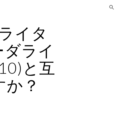
ion
ライタ
リーダライ
010)と互
すか？