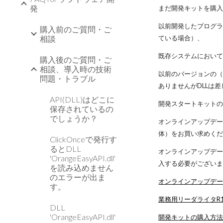
発
まだ開発キットを購
以前開発したプログラ
購入前のご質問・ご
ている場合）、
相談
既存システムにおいて
購入後のご質問・ご
相談、導入時の技術
以前のバージョンの（ve
問題・トラブル
ありませんがDLLは
API(DLL)はどこに
開発スタートキットの
保存されているの
でしょうか？
オンラインアップデ
体）をお買い求めく
ClickOnceで発行す
るとDLL
オンラインアップデ
'OrangeEasyAPI.dll'
入する必要がござい
を読み込めません
のエラーが出ま
オンラインアップデ
す。
業務用リーダライタR1
DLL
'OrangeEasyAPI.dll'
開発キットの購入方