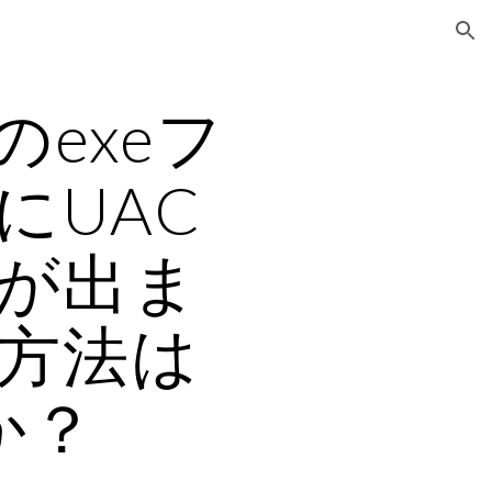
ion
等のexeフ
にUAC
が出ま
方法は
か？