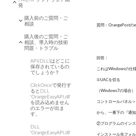
発
購入前のご質問・ご
相談
質問：OrangePo
購入後のご質問・ご
相談、導入時の技術
問題・トラブル
回答：
API(DLL)はどこに
保存されているの
これはWindows
でしょうか？
①UACを切る
ClickOnceで発行す
るとDLL
（Windows7の場合）
'OrangeEasyAPI.dll'
コントロールパネル＞
を読み込めません
のエラーが出ま
から、一番下の『通
す。
②プログラムのイン
DLL
'OrangeEasyAPI.dll'
インストール先フォルダはデ